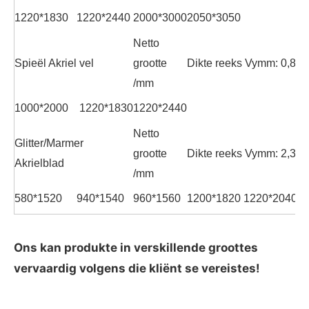
1220*1830
1220*2440
2000*3000
2050*3050
Netto
Spieël Akriel vel
grootte
Dikte reeks Vymm: 0,8-6
/mm
1000*2000
1220*1830
1220*2440
Netto
Glitter/Marmer
grootte
Dikte reeks Vymm: 2,3-3
Akrielblad
/mm
580*1520
940*1540
960*1560
1200*1820
1220*2040
Ons kan produkte in verskillende groottes
vervaardig volgens die kliënt se vereistes!