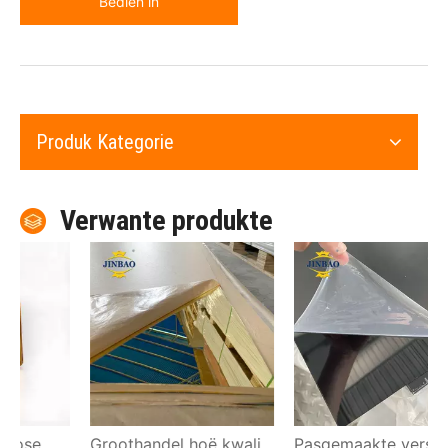
Bedien in
Produk Kategorie
Verwante produkte
Groothandel hoë kwaliteit buigsame gegote spieël akriel plastiekplaat
Pasgemaakte verskillende diktes silwer klere 3mm spieël gegote akrielblad