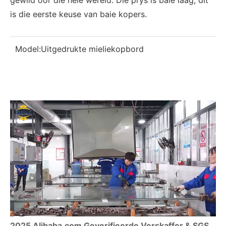
gewild oor die hele wêreld. Die prys is baie laag, dit
is die eerste keuse van baie kopers.
Model:
Uitgedrukte mieliekopbord
2025 Alibaba.com Geverifieerde Verskaffer & SGS