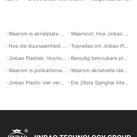
Waarom is akrielplate perfek vir kleinhandeluitstallings?
Waarnoot: Hoe Jinbao Technology Group die voorkeurverskaffer van PVC-skuimbord vir die Filippyne geword het
Hoe die duursaamheid van akrielplate die lewensduur van kl916f8a0057beeb6=PVC Kabinet Raad
Topredes om Jinbao Plastiek vir akrielplate te kies
Jinbao Plastiek: Voorloper in die Vervaardiging van Akrielplate
Benodig betroubare plastiekplaatoplossings? Kyk hoe Jinbao Plastics aan jou behoeftes voldoen!
Waarom is polikarbonaatplate noodsaaklik vir beskermende hindernisse?
Waarom akrielvelle ideaal is vir naamborde en uitstallings?
Jinbao Plastic vier verbindings by die 27ste Grafiese Ekspo Filippyne 2024
Die 26ste Sjanghai Internasionale advertensie- en tekentegnologie- en toerustinguitstalling