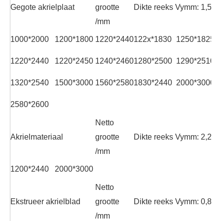
Gegote akrielplaat
grootte
Dikte reeks Vymm: 1,5-3
/mm
1000*2000
1200*1800
1220*2440
122x*1830
1250*18250
1220*2440
1220*2450
1240*2460
1280*2500
1290*2510
1320*2540
1500*3000
1560*2580
1830*2440
2000*3000
2580*2600
Netto
Akrielmateriaal
grootte
Dikte reeks Vymm: 2,2-2
/mm
1200*2440
2000*3000
Netto
Ekstrueer akrielblad
grootte
Dikte reeks Vymm: 0,8-2
/mm