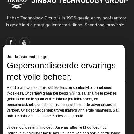
Jinbao Technology Group is in 1996 gestig en sy hoofkantoor
is geleë in die pragtige lentestad-Jinan, Shandong-provinsie.
Jou koekie-instellings.
Gepersonaliseerde ervarings
Vinnige skakels
met volle beheer.
Produkte
Hierdie webwerf gebruik webkoekies en soortgelyke tegnologieë
('koekies'). Onderhewig aan jou toestemming, sal analitiese koekies
gebruik om na te spoor watter inhoud jou interesseer, en
Kontak ons
bemarkingskoekies om belangstellingsgebaseerde advertensies te
vertoon. Ons gebruik derdepartyverskaffers vir hierdie maatreëls, wat
E-pos:
jinbao@jinbaoplastic.com

ook die data vir hul eie doeleindes kan gebruik.
:
+86 13969152622
WhatsApp
Jy gee jou toestemming deur 'Aanvaar alles' te klik of deur jou
: +86-13969152622
Tel
individuele instellings toe te pas. Jou data kan dan ook in derde lande