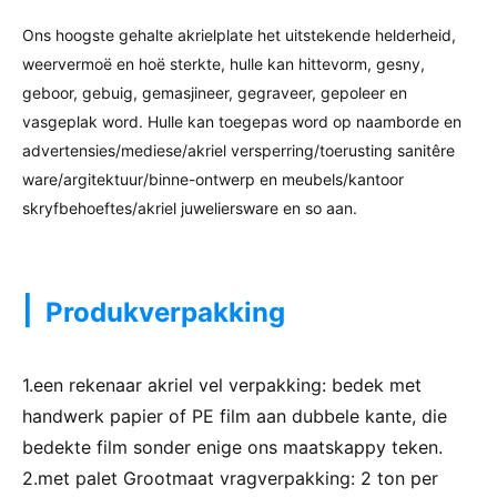
Ons hoogste gehalte akrielplate het uitstekende helderheid,
weervermoë en hoë sterkte, hulle kan hittevorm, gesny,
geboor, gebuig, gemasjineer, gegraveer, gepoleer en
vasgeplak word. Hulle kan toegepas word op naamborde en
advertensies/mediese/akriel versperring/toerusting sanitêre
ware/argitektuur/binne-ontwerp en meubels/kantoor
skryfbehoeftes/akriel juweliersware en so aan.
|
Produkverpakking
1.een rekenaar akriel vel verpakking: bedek met
handwerk papier of PE film aan dubbele kante, die
bedekte film sonder enige ons maatskappy teken.
2.met palet Grootmaat vragverpakking: 2 ton per