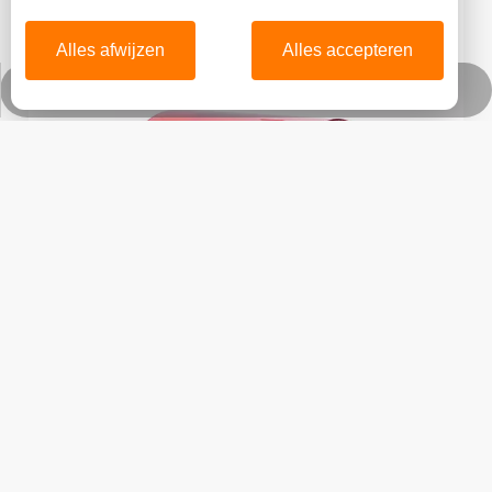
Alles afwijzen
Alles accepteren
WhatsApp
video
Op maat gemaakte, gekleurde, transparante plexiglas
acrylbuis (getinte diffuser)