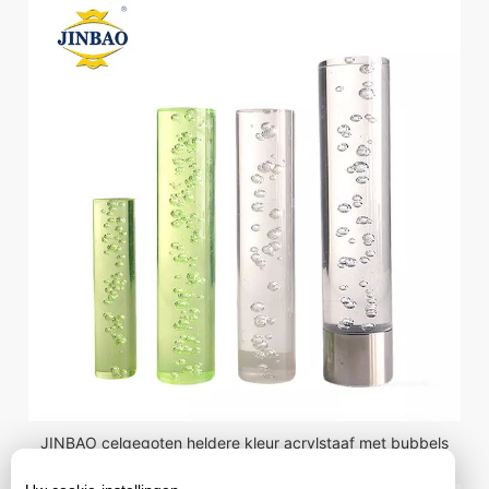
JINBAO celgegoten heldere kleur acrylstaaf met bubbels