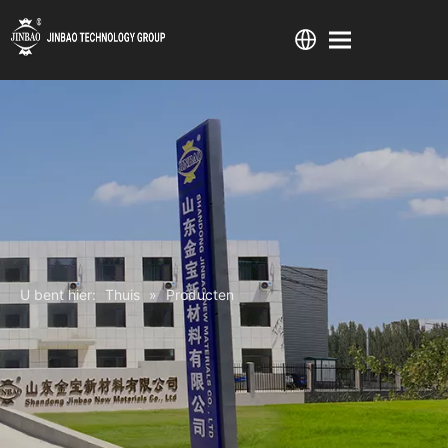
U bent hier:
Thuis
»
Producten