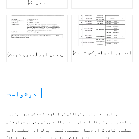
سے پاک)
ایس جی ایس (فزکس ٹیسٹ)
ایس جی ایس (محول دوست)
|
درخواست
ہماری اعلیٰ ترین کوالٹی کی ایکریلک شیٹس میں بہترین
وضاحت، موسم کی قابلیت اور اعلیٰ طاقت ہوتی ہے، وہ حرارت کی
تشکیل، کاٹ، ڈرل، جھکا، مشینی، کندہ، پالش اور چپکنے والی
ہو سکتی ہیں۔ ان کا اطلاق اشارے اور اشتہارات/میڈیکل/