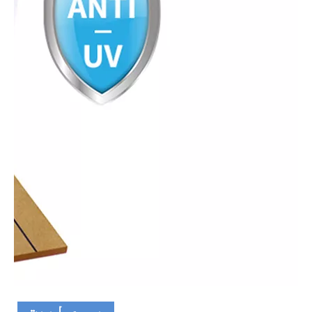
یووی لیپت