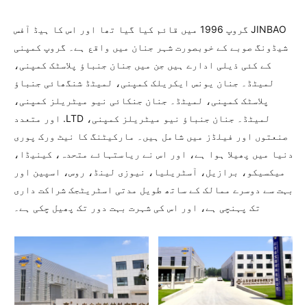
JINBAO گروپ 1996 میں قائم کیا گیا تھا اور اس کا ہیڈ آفس
شیڈونگ صوبے کے خوبصورت شہر جنان میں واقع ہے۔ گروپ کمپنی
کے کئی ذیلی ادارے ہیں جن میں جنان جنباؤ پلاسٹک کمپنی،
لمیٹڈ۔ جنان یونس ایکریلک کمپنی، لمیٹڈ شنگھائی جنباؤ
پلاسٹک کمپنی، لمیٹڈ۔ جنان جنکائی نیو میٹریلز کمپنی،
لمیٹڈ۔ جنان جنباؤ نیو میٹریلز کمپنی، LTD. اور متعدد
صنعتوں اور فیلڈز میں شامل ہیں۔ مارکیٹنگ کا نیٹ ورک پوری
دنیا میں پھیلا ہوا ہے، اور اس نے ریاستہائے متحدہ، کینیڈا،
میکسیکو، برازیل، آسٹریلیا، نیوزی لینڈ، روس، اسپین اور
بہت سے دوسرے ممالک کے ساتھ طویل مدتی اسٹریٹجک شراکت داری
تک پہنچی ہے، اور اس کی شہرت بہت دور تک پھیل چکی ہے۔