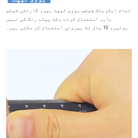
تمام ایکریلک شیٹس یووی لیپت ہیں، گارنٹی شیٹس
باہر استعمال کرتے وقت پیلے رنگ کی نہیں
ہوتیں، 15 سال تک بیرونی استعمال کر سکتی ہیں۔