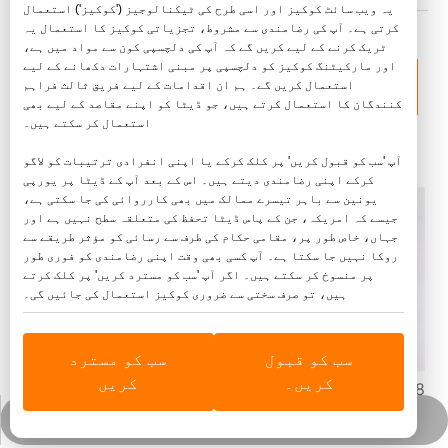
یہ ویب سائٹ کوکیز اور اسی طرح کی ٹیکنالوجیز ('کوکیز') استعمال
کرتی ہے۔ آپ کی رضامندی سے مشروط، تجزیاتی کوکیز کا استعمال یہ
ٹریک کرنے کے لیے کریں گے کہ آپ کی دلچسپی کون سے مواد میں ہے،
اور مارکیٹنگ کوکیز کو دلچسپی پر مبنی اشتہارات دکھانے کے لیے
پروڈکٹ کیٹیگری
استعمال کریں گے۔ ہم ان اقدامات کے لیے فریق ثالث فراہم
کنندگان کا استعمال کرتے ہیں، جو ڈیٹا کو اپنے مقاصد کے لیے بھی
استعمال کر سکتے ہیں۔
متعلقہ مصنوعات
آپ 'سب کو قبول کریں' پر کلک کرکے یا اپنی انفرادی ترتیبات کو لاگو
کرکے اپنی رضامندی دیتے ہیں۔ اس کے بعد آپ کے ڈیٹا پر یورپی
یونین سے باہر تیسرے ممالک میں بھی کارروائی کی جا سکتی ہے،
جیسے کہ امریکہ، جن کے پاس ڈیٹا تحفظ کی متعلقہ سطح نہیں ہے اور
جہاں، خاص طور پر، مقامی حکام کی طرف سے رسائی کو مؤثر طریقے سے
روکا نہیں جا سکتا ہے۔ آپ کسی بھی وقت اپنی رضامندی کو فوری طور
پر منسوخ کر سکتے ہیں۔ اگر آپ 'سب کو مسترد کریں' پر کلک کرتے
ہیں، تو صرف سختی سے ضروری کوکیز استعمال کی جائیں گی۔
سب کو قبول
سب کو مسترد
کریں۔
کریں
8x4 فٹ 4 ملی میٹر کاسٹ پارباسی رنگ ایکریلک پلاسٹک شیٹ
JINBAO 4*6 4*8 ہائی ریزسٹنس اینٹی سکریچ کلر ایکریلک شیٹس
سستی شادی میں روز گولڈ کاسٹ ایکریلک آئینہ شیٹ استعمال کریں۔
واٹس ایپ