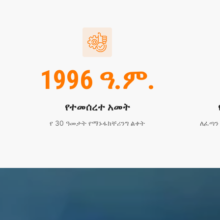
1996 ዓ.ም.
የተመሰረተ አመት
የ 30 ዓመታት የማኑፋክቸሪንግ ልቀት
ለፈጣን