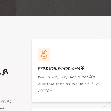
የማይሸነፍ የትርፍ ህዳጎች
ፋይ
የፋብሪካ-ቀጥታ የዋጋ አሰጣጥ ደላሎችን
ያስወግዳል፣ ይህም ለንግድዎ ከፍተኛ ትርፍ
ያስገኛል።
አካባቢዎን
ጣጠር