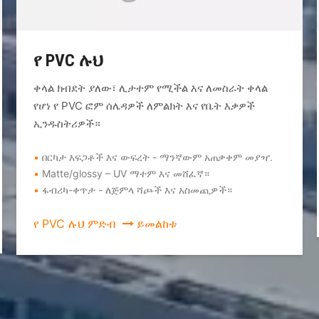
የ PVC ሉህ
ቀላል ክብደት ያለው፣ ሊታተም የሚችል እና ለመስራት ቀላል
የሆነ የ PVC ፎም ሰሌዳዎች ለምልክት እና የቤት እቃዎች
ኢንዱስትሪዎች።
•
በርካታ እፍጋቶች እና ውፍረት - ማንኛውም አጠቃቀም መያዣ.
•
Matte/glossy – UV ማተም እና መሸፈኛ።
•
ፋብሪካ-ቀጥታ - ለጅምላ ሻጮች እና አስመጪዎች።
የ PVC ሉህ ምድብ
 ይመልከቱ