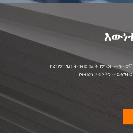
እውነተ
ከረዥም ጊዜ ትብብር በፊት የምርት መስመሮችን
የፋብሪካ ጉብኝትን መርሐግብር