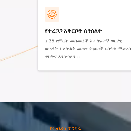
የተረጋጋ አቅርቦት ሰንሰለት
በ 35 የምርት መስመሮች እና ከፍተኛ ወርሃዊ
ውፅዓት ፣ ለትልቅ መጠን ትዕዛዞች በሰዓቱ ማድረስ
ዋስትና እንሰጣለን ።
የፋብሪካ ጥንካሬ