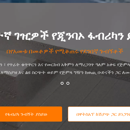
ኛ ገዢዎች የጂንባኦ ፋብሪካን
በየአመቱ በመቶዎች የሚቆጠሩ የደንበኛ ጉብኝቶች
 ፣ የጥራት ቁጥጥርን እና የመርከብ አቅምን ለማረጋገጥ ዓለም አቀፍ የጅምላ
 ለማስያዝ እና ልዩ ስርጭት ወይም የጅምላ ግዥን ከወጪ ቡድናችን ጋር ለመ
የፋብሪካ ጉብኝት ያስይዙ
በዋትስአፕ ከሽያጭ ጋር ይነጋገ