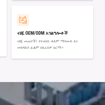
ብጁ OEM/ODM አገልግሎቶች
ብጁ መጠኖች፣ የተወሰነ ቀለም ማዛመድ እና
መከላከያ ፊልም በእራስዎ አርማ።