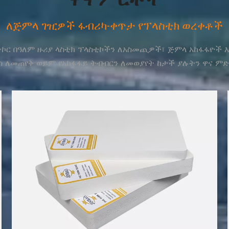
ለጅምላ ገዢዎች ፋብሪካ-ቀጥታ የፕላስቲክ ወረቀቶች
ተኮር በዓለም ዙሪያ ላስቲክ ፕላስቲኮችን ለአስመጪዎች፣ ጅምላ አከፋፋዮች 
ስ ለመጠየቅ ወይም የአከፋፋይ ትብብርን ለመወያየት ከታች ያሉትን ዋና ምድ