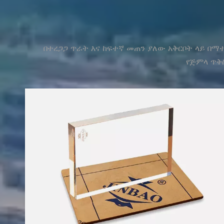
በተረጋጋ ጥራት እና ከፍተኛ መጠን ያለው አቅርቦት ላይ በማ
የጅምላ ጥቅ