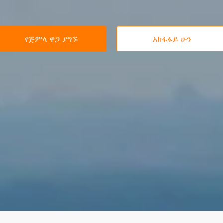
የጅምላ ዋጋ ያግኙ
አከፋፋይ ሁን