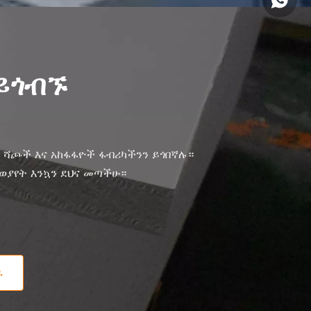
 ይጎብኙ
 ሻጮች እና አከፋፋዮች ፋብሪካችንን ይጎበኛሉ።
ወያየት እንኳን ደህና መጣችሁ።
ሩ