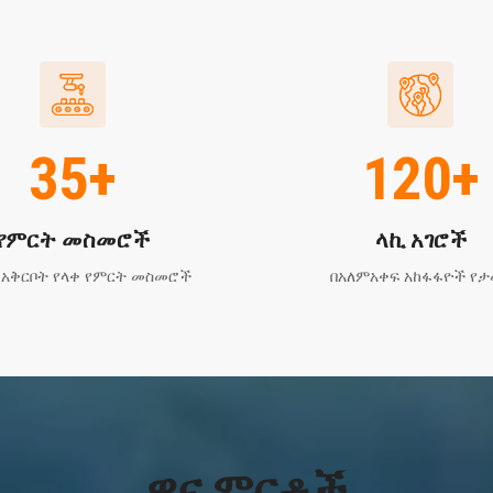
35+
120+
የምርት መስመሮች
ላኪ አገሮች
 አቅርቦት የላቀ የምርት መስመሮች
በአለምአቀፍ አከፋፋዮች የታ
ዋና ምርቶች