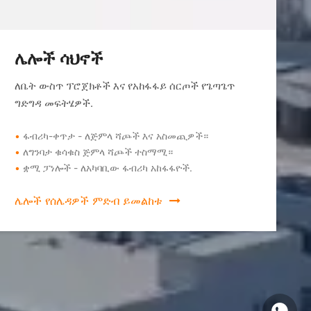
ሌሎች ሳህኖች
ለቤት ውስጥ ፕሮጀክቶች እና የአከፋፋይ ሰርጦች የጌጣጌጥ
ግድግዳ መፍትሄዎች.
•
ፋብሪካ-ቀጥታ - ለጅምላ ሻጮች እና አስመጪዎች።
•
ለግንባታ ቁሳቁስ ጅምላ ሻጮች ተስማሚ።
•
ቋሚ ፓነሎች - ለአካባቢው ፋብሪካ አከፋፋዮች.
ሌሎች የሰሌዳዎች ምድብ ይመልከቱ

ዋትስአፕ