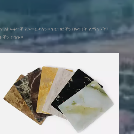
እና አከፋፋዮች እንመርታለን። ዝርዝሮችን በፍጥነት ለማግኘት፣
ቦችን ያስሱ።