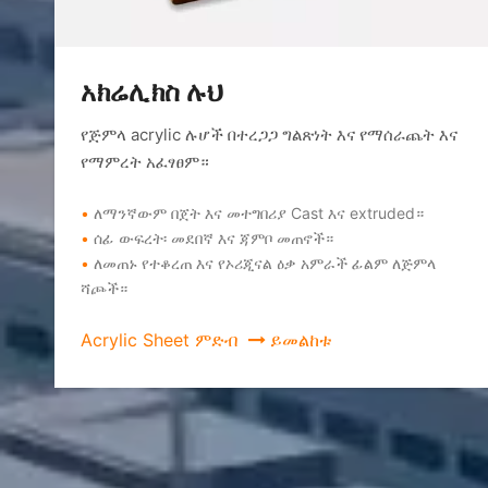
አክሬሊክስ ሉህ
የጅምላ acrylic ሉሆች በተረጋጋ ግልጽነት እና የማሰራጨት እና
የማምረት አፈፃፀም።
•
ለማንኛውም በጀት እና መተግበሪያ Cast እና extruded።
•
ሰፊ ውፍረት፡ መደበኛ እና ጃምቦ መጠኖች።
•
ለመጠኑ የተቆረጠ እና የኦሪጂናል ዕቃ አምራች ፊልም ለጅምላ
ሻጮች።
Acrylic Sheet ምድብ
 ይመልከቱ