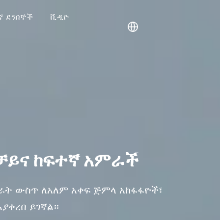
ኛ ደንበኞች
ቪዲዮ
የቻይና ከፍተኛ አምራች
ገራት ውስጥ ለአለም አቀፍ ጅምላ አከፋፋዮች፣
ያቀረበ ይገኛል።