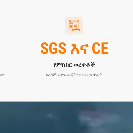
SGS እና CE
የምስክር ወረቀቶች
መነ
በአለም አቀፍ ደረጃ የተረጋገጠ ጥራት