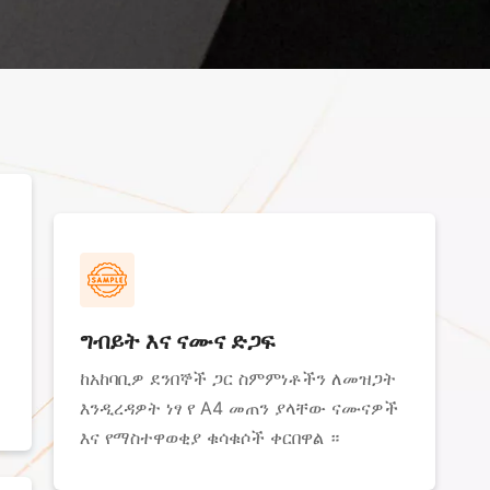
ግብይት እና ናሙና ድጋፍ
ከአከባቢዎ ደንበኞች ጋር ስምምነቶችን ለመዝጋት
እንዲረዳዎት ነፃ የ A4 መጠን ያላቸው ናሙናዎች
እና የማስተዋወቂያ ቁሳቁሶች ቀርበዋል ።