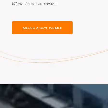
ከጂንባኦ ፕላስቲክ ጋር ይተባበሩ።
አከፋፋይ ለመሆን ያመልክቱ