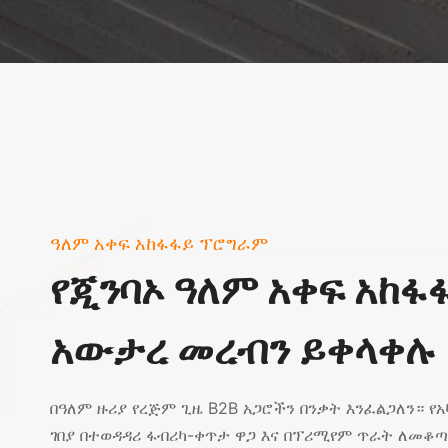
ዓለም አቀፍ አከፋፋይ ፕሮግራም
የጂንባኦ ዓለም አቀፍ አከፋ
አውታረ መረብን ይቀላቀሉ
በዓለም ዙሪያ የረጅም ጊዜ B2B አጋሮችን በንቃት እንፈልጋለን። የ
ገበያ በተወዳዳሪ ፋብሪካ-ቀጥታ ዋጋ እና በፕሪሚየም ጥራት ለመቆ