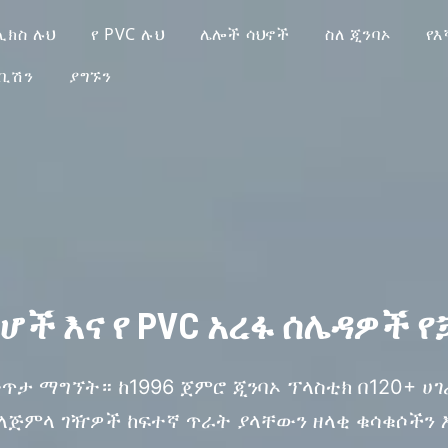
ሊክስ ሉህ
የ PVC ሉህ
ሌሎች ሳህኖች
ስለ ጂንባኦ
የእ
ቢሽን
ያግኙን
ሆች እና የ PVC አረፋ ሰሌዳዎች 
ታ ማግኘት። ከ1996 ጀምሮ ጂንባኦ ፕላስቲክ በ120+ ሀ
 ለጅምላ ገዥዎች ከፍተኛ ጥራት ያላቸውን ዘላቂ ቁሳቁሶችን እ