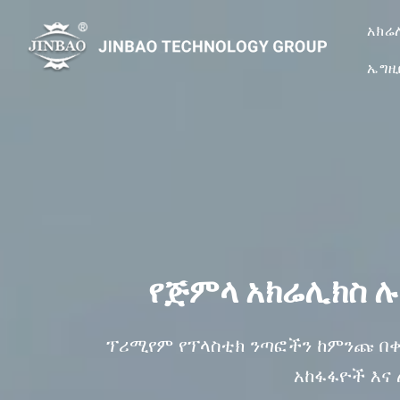
አክሬ
ኤግዚ
የጅምላ አክሬሊክስ ሉ
ፕሪሚየም የፕላስቲክ ንጣፎችን ከምንጩ በቀጥ
አከፋፋዮች እና