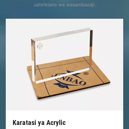
ushirikiano wa wasambazaji.
Karatasi ya Acrylic