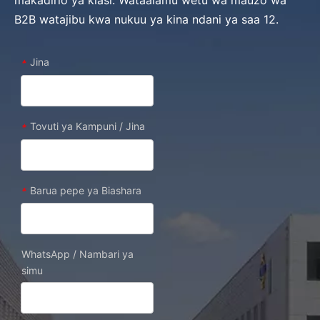
makadirio ya kiasi. Wataalamu wetu wa mauzo wa
B2B watajibu kwa nukuu ya kina ndani ya saa 12.
Jina
*
Tovuti ya Kampuni / Jina
*
Barua pepe ya Biashara
*
WhatsApp / Nambari ya
simu