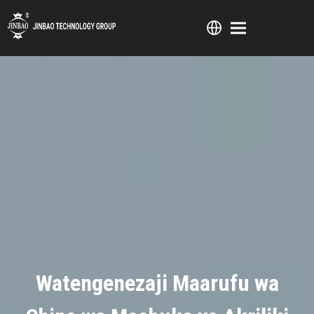
Watengenezaji Maarufu wa