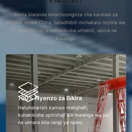
Kama kiwanda kinachoongoza cha karatasi za
plastiki nchini China, tunadhibiti mchakato mzima wa
utengenezaji ili kuhakikisha uthabiti, ubora na
kiwango.
100% Nyenzo za Bikira
Hatuhatarishi kamwe malighafi,
kuhakikisha upitishaji wa mwanga wa juu
na uimara bila rangi ya njano.