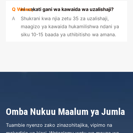
Q Wewe,
ni wakati gani wa kawaida wa uzalishaji?
A
Shukrani kwa njia zetu 35 za uzalishaji,
maagizo ya kawaida hukamilishwa ndani ya
siku 10-15 baada ya uthibitisho wa amana.
Omba Nukuu Maalum ya Jumla
Tuambie nyenzo zako zinazohitajika, vipimo na