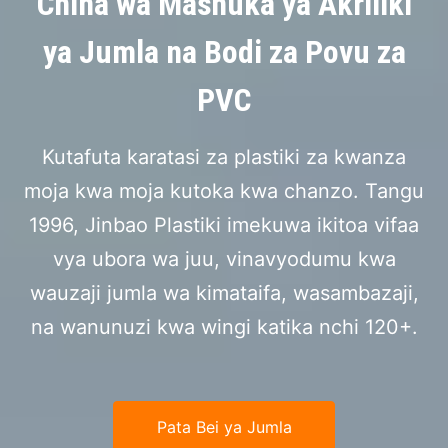
China wa Mashuka ya Akriliki
ya Jumla na Bodi za Povu za
PVC
Kutafuta karatasi za plastiki za kwanza
moja kwa moja kutoka kwa chanzo. Tangu
1996, Jinbao Plastiki imekuwa ikitoa vifaa
vya ubora wa juu, vinavyodumu kwa
wauzaji jumla wa kimataifa, wasambazaji,
na wanunuzi kwa wingi katika nchi 120+.
Pata Bei ya Jumla