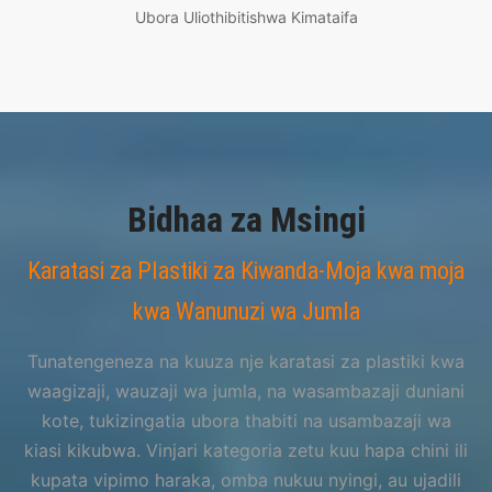
Ubora Uliothibitishwa Kimataifa
Bidhaa za Msingi
Karatasi za Plastiki za Kiwanda-Moja kwa moja
kwa Wanunuzi wa Jumla
Tunatengeneza na kuuza nje karatasi za plastiki kwa
waagizaji, wauzaji wa jumla, na wasambazaji duniani
kote, tukizingatia ubora thabiti na usambazaji wa
kiasi kikubwa. Vinjari kategoria zetu kuu hapa chini ili
kupata vipimo haraka, omba nukuu nyingi, au ujadili