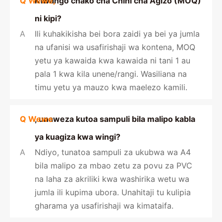
Q Wewe,
Kiwango chako cha Chini cha Agizo (MOQ)
ni kipi?
A
Ili kuhakikisha bei bora zaidi ya bei ya jumla
na ufanisi wa usafirishaji wa kontena, MOQ
yetu ya kawaida kwa kawaida ni tani 1 au
pala 1 kwa kila unene/rangi. Wasiliana na
timu yetu ya mauzo kwa maelezo kamili.
Q Wewe
, unaweza kutoa sampuli bila malipo kabla
ya kuagiza kwa wingi?
A
Ndiyo, tunatoa sampuli za ukubwa wa A4
bila malipo za mbao zetu za povu za PVC
na laha za akriliki kwa washirika wetu wa
jumla ili kupima ubora. Unahitaji tu kulipia
gharama ya usafirishaji wa kimataifa.