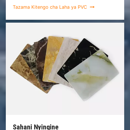
Tazama Kitengo cha Laha ya PVC

Sahani Nyingine