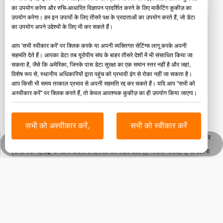
का उपयोग करेगा और रुचि-आधारित विज्ञापन प्रदर्शित करने के लिए मार्केटिंग कुकीज़ का
उपयोग करेगा। हम इन उपायों के लिए तीसरे पक्ष के प्रदाताओं का उपयोग करते हैं, जो डेटा
दीवार पैनल के लिए गर्म बिक्री अनुकूलित 1220 * 2440 मिमी संगमरमर पैटर्न
का उपयोग अपने उद्देश्यों के लिए भी कर सकते हैं।
ऐक्रेलिक शीट
आप 'सभी स्वीकार करें' पर क्लिक करके या अपनी व्यक्तिगत सेटिंग्स लागू करके अपनी
सहमति देते हैं। आपका डेटा तब यूरोपीय संघ के बाहर तीसरे देशों में भी संसाधित किया जा
जिनबाओ प्लास्टिक द्वारा मार्बल पैटर्न ऐक्रेलिक शीट
सकता है, जैसे कि अमेरिका, जिनके पास डेटा सुरक्षा का एक समान स्तर नहीं है और जहां,
विशेष रूप से, स्थानीय अधिकारियों द्वारा पहुंच को प्रभावी ढंग से रोका नहीं जा सकता है।
जिनबाओ की मार्बल पैटर्न ऐक्रेलिक शीट के साथ सामान्य स्थानों को असाधारण
आप किसी भी समय तत्काल प्रभाव से अपनी सहमति रद्द कर सकते हैं। यदि आप ''सभी को
अस्वीकार करें'' पर क्लिक करते हैं, तो केवल आवश्यक कुकीज़ का ही उपयोग किया जाएगा।
वातावरण में बदलें - जहां प्राकृतिक पत्थर की कालातीत सुंदरता आधुनिक ऐक्रेलिक
नवाचार से मिलती है।
सभी को अस्वीकार करें,
सभी को स्वीकार करें
प्राकृतिक संगमरमर के केवल आधे वजन पर, हमारा पैटर्न ऐक्रेलिक परिष्कृत नसों और
Whatsapp
प्रामाणिक गहराई के साथ अंदरूनी हिस्सों को बदल देता है, जबकि परिवहन, संभालना
और स्थापित करना काफी आसान होता है। प्रीमियम वर्जिन कच्चे माल का उपयोग
करके निर्मित, ये शीट पूरी सतह पर बिना किसी विकृति के सुसंगत पैटर्न गुणवत्ता बनाए
रखती हैं।
वास्तविक संगमरमर के विपरीत, जिसके लिए विशेष कटिंग उपकरण और कुशल स्थापना