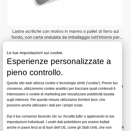
Lastre acriliche con motivo in marmo o pallet di ferro sul
fondo, con carta ondulata da imballaggio tutt'intorno per
garantire la sicurezza del trasporto.
Le tue impostazioni sui cookie.
Lastra acrilica con motivo in marmo di
Esperienze personalizzate a
Jinbao Plastic
pieno controllo.
Trasforma gli spazi ordinari in ambienti straordinari con la
Questo sito web utilizza cookie e tecnologie simili ('cookie'). Previo tuo
lastra acrilica con motivo in marmo di Jinbao, dove l'eleganza
consenso, utilizzeremo cookie analitici per tracciare quali contenuti ti
senza tempo della pietra naturale incontra la moderna
interessano e cookie di marketing per visualizzare pubblicità basata
sugli interessi. Per queste misure utilizziamo fornitori terzi, che
innovazione acrilica.
possono anche utilizzare i dati per i propri scopi.
Dai il tuo consenso facendo clic su 'Accetta tutto' o applicando le tue
Con solo la metà del peso del marmo naturale, il nostro
impostazioni individuali. I vostri dati potrebbero poi essere trattati
modello acrilico trasforma gli interni con venature sofisticate e
anche in paesi terzi al di fuori dell’UE, come gli Stati Uniti, che non