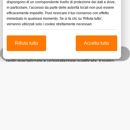
dispongono di un corrispondente livello di protezione dei dati e dove,
profondità autentica pur essendo notevolmente più facile da
in particolare, l’accesso da parte delle autorità locali non può essere
trasportare, maneggiare e installare. Realizzati utilizzando
efficacemente impedito. Puoi revocare il tuo consenso con effetto
immediato in qualsiasi momento. Se si fa clic su 'Rifiuta tutto',
materie prime vergini di prima qualità, questi fogli
verranno utilizzati solo i cookie strettamente necessari.
mantengono una qualità del modello costante senza
distorsioni su tutta la superficie.
Rifiuta tutto
Accetta tutto
A differenza del vero marmo che richiede attrezzature di
WhatsApp
taglio specializzate e un'installazione qualificata, il nostro
marmo acrilico funziona con metodi di fabbricazione
standard: facilmente tagliato al laser, forato e modellato senza
scheggiature o screpolature. La superficie non porosa resiste
alle macchie, non richiede sigillatura e mantiene il suo aspetto
originario con una semplice pulizia.
I designer di interni stanno abbracciando questo materiale
versatile per straordinarie caratteristiche retroilluminate,